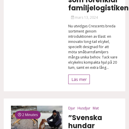
familjelogistiken
mars 13, 2024
Nu utvidgas Crescents breda
sortiment genom
introduktionen av Elast: en
innovativ long-tail elcykel,
speciellt designad för att
möta småbarnsfamiljers
många unika behov. Tack vare
elcykelns kompakta hjul på 20
tum, samt en extra lång...
Läs mer
Djur
Husdjur
Mat
2 Minutes
”Svenska
hundar