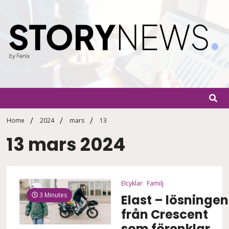
Skip
to
content
StoryN
By Fenix
Home
2024
mars
13
13 mars 2024
Elcyklar
Familj
3 Minutes
Elast – lösningen
från Crescent
som förenklar