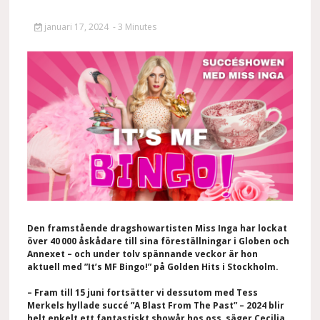
januari 17, 2024
- 3 Minutes
Den framstående dragshowartisten Miss Inga har lockat
över 40 000 åskådare till sina föreställningar i Globen och
Annexet –
och
under tolv spännande veckor
är hon
aktuell med
”
It’s
MF Bingo!”
på Golden Hits
i Stockholm.
–
Fram till 15 juni fortsätter vi dessutom med Tess
Merkels hyllade succé ”A Blast From The
Past
”
– 2024 blir
helt enkelt
ett fantastiskt
showår
hos oss
,
säger
Cecilia