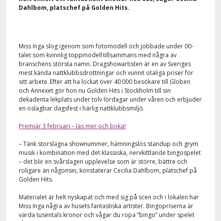
Dahlbom, platschef
på
Golden Hits
.
Miss Inga slog igenom som fotomodell och jobbade under 00-
talet som kvinnlig toppmodell tillsammans med några av
branschens största namn. Dragshowartisten är en av Sveriges
mest kända nattklubbsdrottningar och vunnit otaliga priser för
sitt arbete. Efter att ha lockat över 40 000 besökare till Globen
och Annexet gör hon nu Golden Hits i Stockholm till sin
dekadenta lekplats under tolv lördagar under våren och erbjuder
en oslagbar dagsfest i härlig nattklubbsmiljö.
Premiär 3 februari – läs mer och boka!
– Tänk storslagna shownummer, hämningslös standup och grym
musik i kombination med det klassiska, nervkittlande bingospelet
– det blir en svårslagen upplevelse som är större, bättre och
roligare än någonsin, konstaterar Cecilia Dahlbom, platschef på
Golden Hits.
Materialet är helt nyskapat och med sig på scen och i lokalen har
Miss Inga några av husets fantastiska artister. Bingopriserna är
värda tusentals kronor och vågar du ropa ”bingo” under spelet