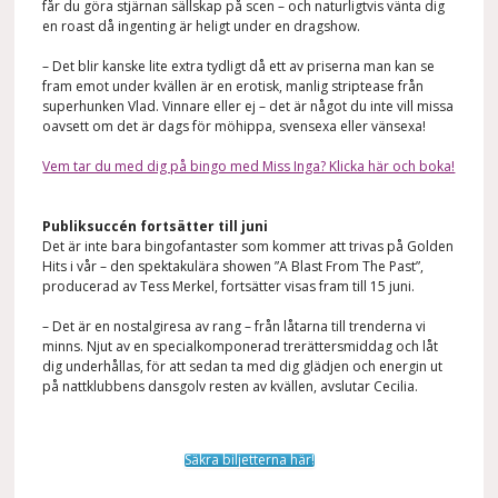
får du göra stjärnan sällskap på scen – och naturligtvis vänta dig
en roast då ingenting är heligt under en dragshow.
– Det blir kanske lite extra tydligt då ett av priserna man kan se
fram emot under kvällen är en erotisk, manlig striptease från
superhunken Vlad. Vinnare eller ej – det är något du inte vill missa
oavsett om det är dags för möhippa, svensexa eller vänsexa!
Vem tar du med dig på bingo med Miss Inga? Klicka här och boka!
Publiksuccén fortsätter till juni
Det är inte bara bingofantaster som kommer att trivas på Golden
Hits i vår – den spektakulära showen ”A Blast From The Past”,
producerad av Tess Merkel, fortsätter visas fram till 15 juni.
– Det är en nostalgiresa av rang – från låtarna till trenderna vi
minns. Njut av en specialkomponerad trerättersmiddag och låt
dig underhållas, för att sedan ta med dig glädjen och energin ut
på nattklubbens dansgolv resten av kvällen, avslutar Cecilia.
Säkra biljetterna här!