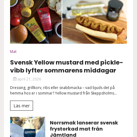
Mat
Svensk Yellow mustard med pickle-
vibb lyfter sommarens middagar
april 21, 2026
Dressing, grillkorv, ribs eller snabbmacka – vad bjuds det på
hemma hos er i sommar? Yellow mustard från Skeppsholms...
Läs mer
Norrsmak lanserar svensk
frystorkad mat från
Jämtland