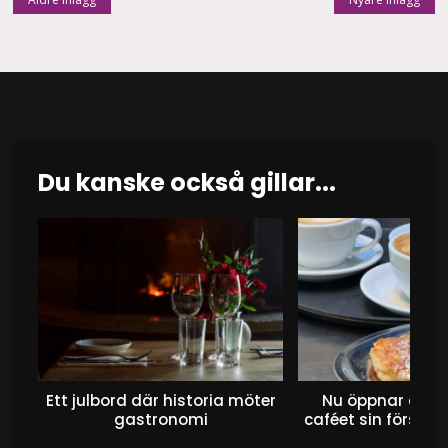
Inläggsnavigering
Du kanske också gillar...
Ett julbord där historia möter
Nu öppnar det 
gastronomi
caféet sin första