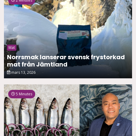
2 Minutes
Mat
Norrsmak lanserar svensk frystorkad
mat från Jämtland
mars 13, 2026
5 Minutes