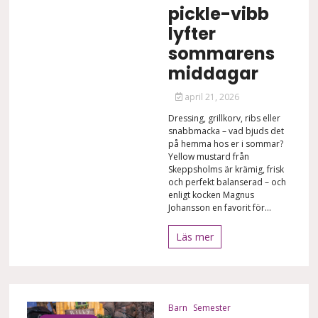
pickle-vibb
lyfter
sommarens
middagar
april 21, 2026
Dressing, grillkorv, ribs eller
snabbmacka – vad bjuds det
på hemma hos er i sommar?
Yellow mustard från
Skeppsholms är krämig, frisk
och perfekt balanserad – och
enligt kocken Magnus
Johansson en favorit för...
Läs mer
Barn
Semester