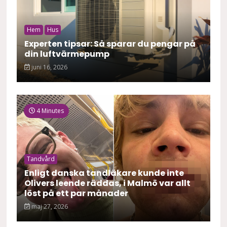
Hem
Hus
Experten tipsar: Så sparar du pengar på
din luftvärmepump
juni 16, 2026
4 Minutes
Tandvård
Enligt danska tandläkare kunde inte
Olivers leende räddas, i Malmö var allt
löst på ett par månader
maj 27, 2026