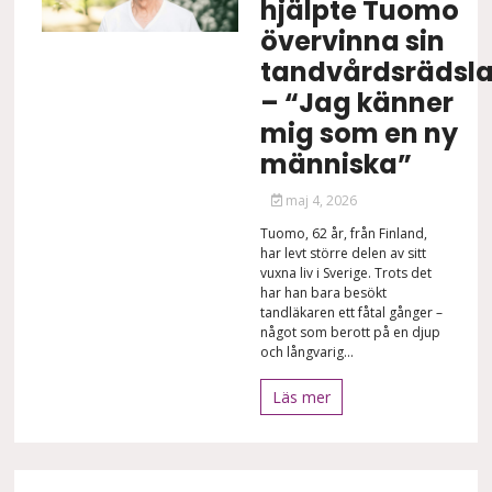
hjälpte Tuomo
övervinna sin
tandvårdsrädsl
– “Jag känner
mig som en ny
människa”
maj 4, 2026
Tuomo, 62 år, från Finland,
har levt större delen av sitt
vuxna liv i Sverige. Trots det
har han bara besökt
tandläkaren ett fåtal gånger –
något som berott på en djup
och långvarig...
Läs mer