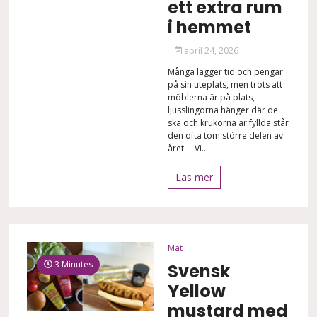
ett extra rum
i hemmet
april 24, 2026
Många lägger tid och pengar
på sin uteplats, men trots att
möblerna är på plats,
ljusslingorna hänger där de
ska och krukorna är fyllda står
den ofta tom större delen av
året. – Vi...
Läs mer
Mat
3 Minutes
Svensk
Yellow
mustard med