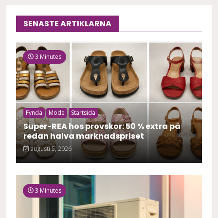
SENASTE ARTIKLARNA
3 Minutes
Fynda
Mode
Startsida
Super-REA hos provskor: 50 % extra på
redan halva marknadspriset
augusti 5, 2026
3 Minutes