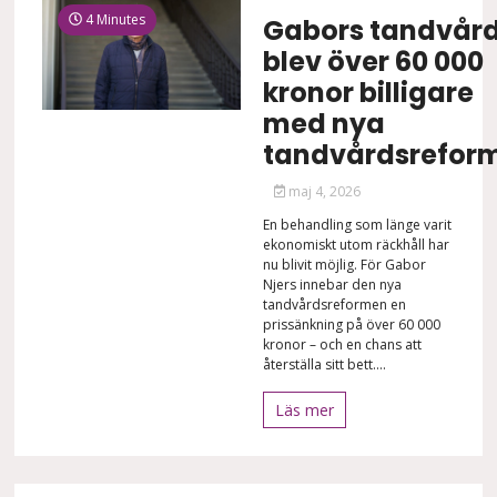
4 Minutes
Gabors tandvår
blev över 60 000
kronor billigare
med nya
tandvårdsrefor
maj 4, 2026
En behandling som länge varit
ekonomiskt utom räckhåll har
nu blivit möjlig. För Gabor
Njers innebar den nya
tandvårdsreformen en
prissänkning på över 60 000
kronor – och en chans att
återställa sitt bett....
Läs mer