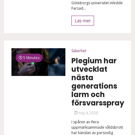
Göteborgs universitet inledde
Farzad...
Läs mer
Säkerhet
5 Minutes
Plegium har
utvecklat
nästa
generations
larm och
försvarsspray
maj 4, 2026
I spåren av flera
uppmärksammade våldsbrott
har känslan av personlig