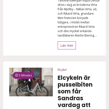
Tandvårdskedjan Aqua Dental
drivs i dag av bröderna Virta
från Mjölby – Niklas Virta, vd,
och Rikard Virta, grundare.
Men historien började
tidigare, i mötet mellan
entreprenören Rikard Virta
och den mycket erkända
tandläkaren Martin Beiring....
Läs mer
Elcykel
5 Minutes
Elcykeln är
pusselbiten
som får
Sandras
vardag att