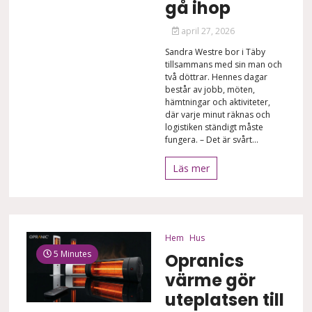
gå ihop
april 27, 2026
Sandra Westre bor i Täby
tillsammans med sin man och
två döttrar. Hennes dagar
består av jobb, möten,
hämtningar och aktiviteter,
där varje minut räknas och
logistiken ständigt måste
fungera. – Det är svårt...
Läs mer
Hem
Hus
5 Minutes
Opranics
värme gör
uteplatsen till