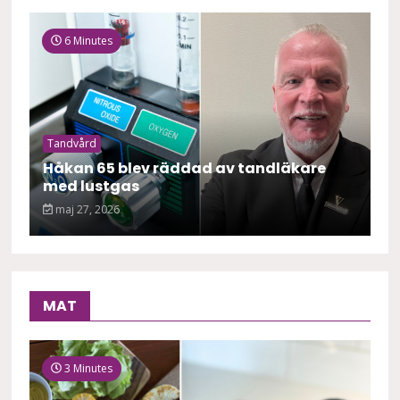
6 Minutes
Tandvård
Håkan 65 blev räddad av tandläkare
med lustgas
maj 27, 2026
MAT
3 Minutes