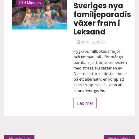
4 Minutes
Sveriges nya
familjeparadis
växer fram i
Leksand
april 15, 2026
Flygkaos, fullbokade färjor
och timmar i bil – för många
barnfamiljer börjar semestern
med stress. Nu satsar en av
Dalarnas största destinationer
på ett alternativ: en komplett
charterupplevelse – utan att
lämna Sverige. Vid...
Läs mer
Äldre inlägg
Nyare inlägg