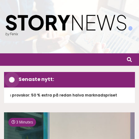
Skip
to
content
StoryN
By Fenix
Senaste nytt:
 provskor: 50 % extra på redan halva marknadspriset
Exp
3 Minutes