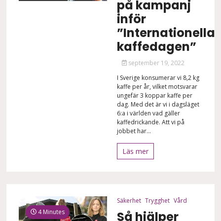
på kampanj
inför
”Internationella
kaffedagen”
september 19, 2022
I Sverige konsumerar vi 8,2 kg
kaffe per år, vilket motsvarar
ungefär 3 koppar kaffe per
dag. Med det är vi i dagsläget
6:a i världen vad gäller
kaffedrickande. Att vi på
jobbet har...
Läs mer
Säkerhet
Trygghet
Vård
4 Minutes
Så hjälper