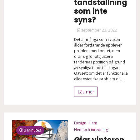
tandställning
som inte
syns?
september 23, 2022
Det är många som i vuxen
ålder fortfarande upplever
problem med bettet, men
drar sig för att justera
tändernas position på grund
av synliga tandställningar.
Oavsett om det är funktionella
eller estetiska problem du...
Läs mer
Design
Hem
Hem och inredning
3 Minutes
Gjør vinteren