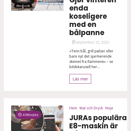
enda
koseligere
med en
bålpanne
september 22, 2022
«Tenn bål, grill pølser eller
bare nyt det sjarmerende
skinnet fra flammene» – se
bildekarusell her...
Läs mer
Hem
Mat och Dryck
Nöje
4 Minutes
JURAs populära
E8-maskin är