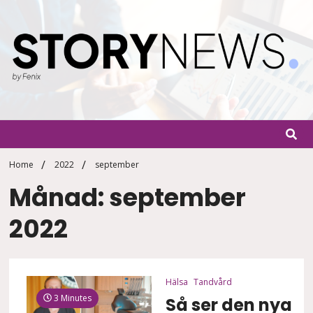
Skip
to
content
StoryN
By Fenix
Home
2022
september
Månad: september
2022
Hälsa
Tandvård
3 Minutes
Så ser den nya