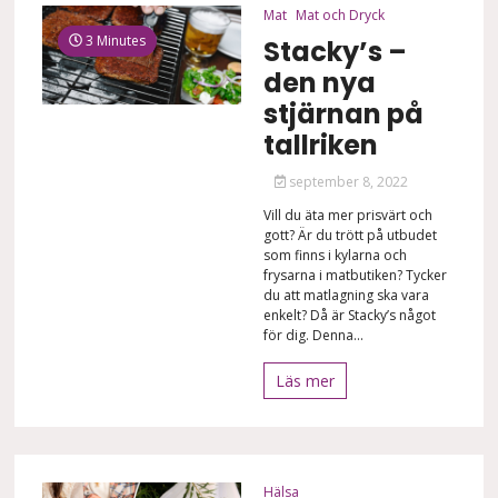
Mat
Mat och Dryck
3 Minutes
Stacky’s –
den nya
stjärnan på
tallriken
september 8, 2022
Vill du äta mer prisvärt och
gott? Är du trött på utbudet
som finns i kylarna och
frysarna i matbutiken? Tycker
du att matlagning ska vara
enkelt? Då är Stacky’s något
för dig. Denna...
Läs mer
Hälsa