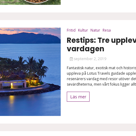
Fritid
Kultur
Natur
Resa
Restips: Tre upple
vardagen
september 2, 2019
Fantastisk natur, exotisk mat och histori
uppleva på Lotus Travels guidade uppleve
resenärers vardag med resor utöver det 
sevärdheterna, men vårt fokus ligger al
Läs mer