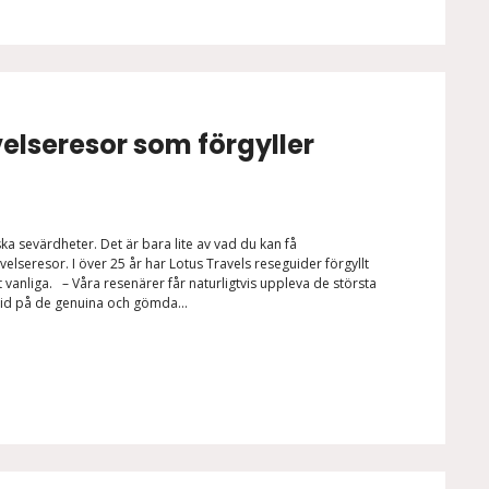
velseresor som förgyller
ska sevärdheter. Det är bara lite av vad du kan få
lseresor. I över 25 år har Lotus Travels reseguider förgyllt
vanliga. – Våra resenärer får naturligtvis uppleva de största
ltid på de genuina och gömda...