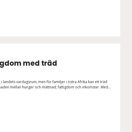
igdom med träd
 i landets vardagsrum, men för familjer i östra Afrika kan ett träd
lnaden mellan hunger och mättnad; fattigdom och inkomster. Med...