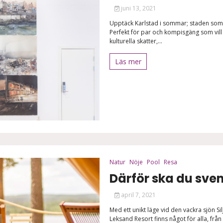
juni 13, 2021
Upptäck Karlstad i sommar; staden som bj
Perfekt för par och kompisgäng som vill 
kulturella skatter,...
Läs mer
Natur
Nöje
Pool
Resa
Därför ska du sve
april 7, 2021
Med ett unikt läge vid den vackra sjön Si
Leksand Resort finns något för alla, frå