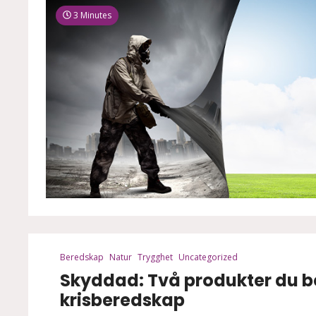
3 Minutes
Beredskap
Natur
Trygghet
Uncategorized
2 Minutes
Skyddad: Två produkter du be
krisberedskap