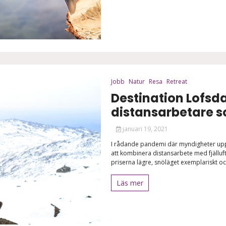
Jobb
Natur
Resa
Retreat
Destination Lofsd
distansarbetare so
januari 19, 2021
I rådande pandemi där myndigheter upp
att kombinera distansarbete med fjälluft
priserna lägre, snöläget exemplariskt och
Läs mer