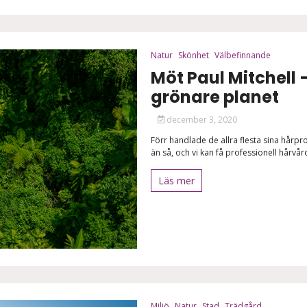
Natur
Skönhet
Välbefinnande
Möt Paul Mitchell –
grönare planet
december 3, 2020
Förr handlade de allra flesta sina hårp
än så, och vi kan få professionell hårvå
Läs mer
Miljö
Natur
Stad
Trädgård