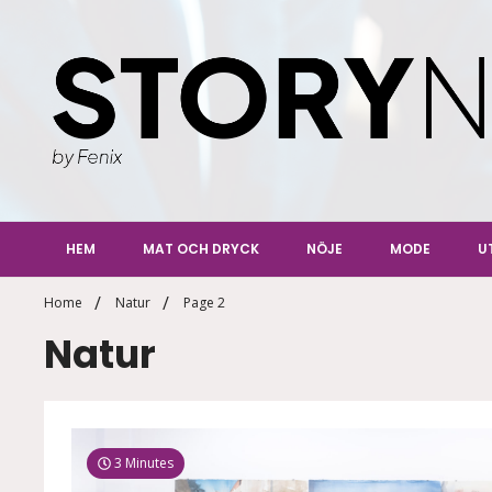
Skip
to
content
StoryN
By Fenix
HEM
MAT OCH DRYCK
NÖJE
MODE
U
Home
Natur
Page 2
Natur
3 Minutes