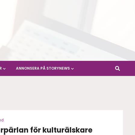
R
ANNONSERA PÅ STORYNEWS
ed
pärlan för kulturälskare