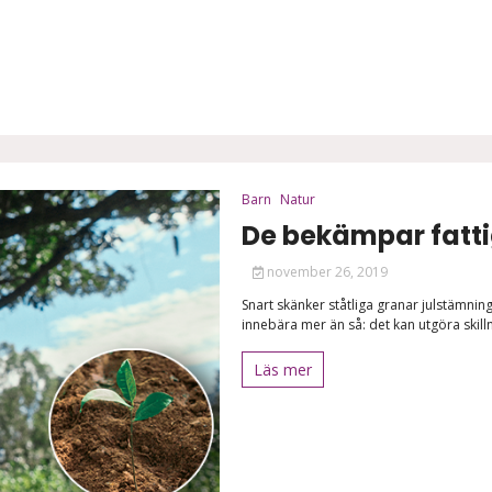
Barn
Natur
De bekämpar fatt
november 26, 2019
Snart skänker ståtliga granar julstämning
innebära mer än så: det kan utgöra skil
Läs mer