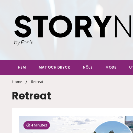
Skip
to
content
StoryN
By Fenix
HEM
MAT OCH DRYCK
NÖJE
MODE
U
Home
Retreat
Retreat
4 Minutes