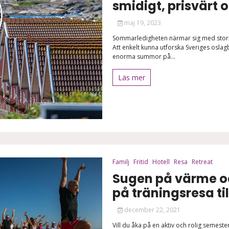
smidigt, prisvärt 
maj 19, 2023
Sommarledigheten närmar sig med storm
Att enkelt kunna utforska Sveriges oslag
enorma summor på...
Läs mer
Familj
Fritid
Hotell
Resa
Retreat
Sugen på värme oc
på träningsresa til
december 22, 2021
Vill du åka på en aktiv och rolig semest