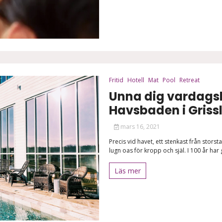
Fritid
Hotell
Mat
Pool
Retreat
Unna dig vardagsl
Havsbaden i Gris
mars 16, 2021
Precis vid havet, ett stenkast från stor
lugn oas för kropp och själ. I 100 år har 
Läs mer