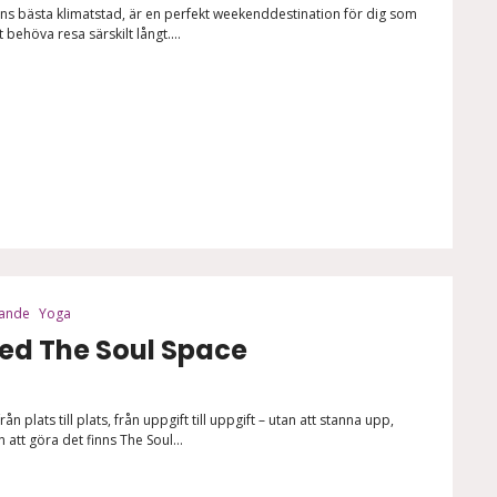
ens bästa klimatstad, är en perfekt weekenddestination för dig som
 behöva resa särskilt långt....
nande
Yoga
med The Soul Space
ån plats till plats, från uppgift till uppgift – utan att stanna upp,
 att göra det finns The Soul...