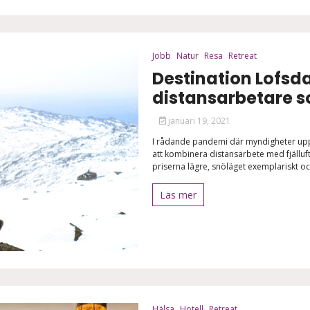
Jobb
Natur
Resa
Retreat
Destination Lofsd
distansarbetare so
januari 19, 2021
I rådande pandemi där myndigheter upp
att kombinera distansarbete med fjälluft
priserna lägre, snöläget exemplariskt och
Läs mer
Hälsa
Hotell
Retreat