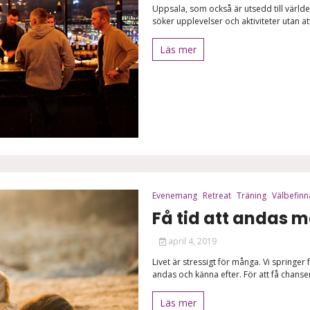
Uppsala, som också är utsedd till värld
söker upplevelser och aktiviteter utan att
Läs mer
Evenemang
Retreat
Träning
Välbefin
Få tid att andas 
april 4, 2019
Livet är stressigt för många. Vi springer fr
andas och känna efter. För att få chansen
Läs mer