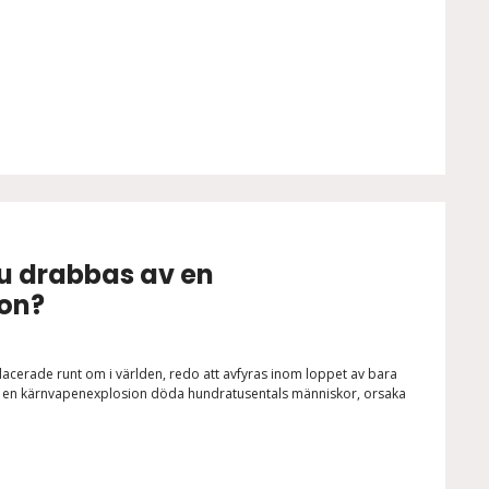
du drabbas av en
on?
lacerade runt om i världen, redo att avfyras inom loppet av bara
n en kärnvapenexplosion döda hundratusentals människor, orsaka