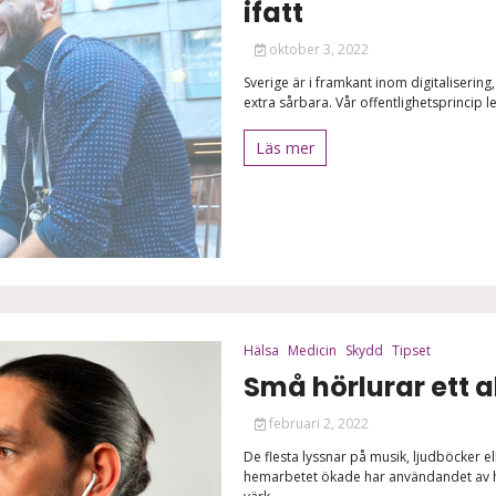
ifatt
oktober 3, 2022
Sverige är i framkant inom digitalisering
extra sårbara. Vår offentlighetsprincip led
Läs mer
Hälsa
Medicin
Skydd
Tipset
Små hörlurar ett a
februari 2, 2022
De flesta lyssnar på musik, ljudböcker e
hemarbetet ökade har användandet av hörl