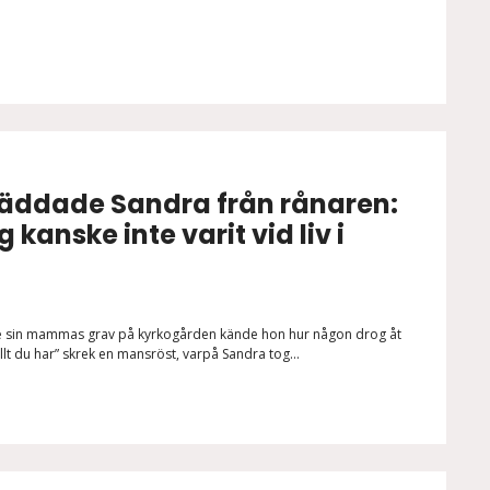
räddade Sandra från rånaren:
kanske inte varit vid liv i
e sin mammas grav på kyrkogården kände hon hur någon drog åt
allt du har” skrek en mansröst, varpå Sandra tog...