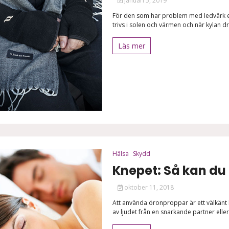
januari 5, 2019
För den som har problem med ledvärk ell
trivs i solen och värmen och när kylan dra
Läs mer
Hälsa
Skydd
Knepet: Så kan du 
oktober 11, 2018
Att använda öronproppar är ett välkänt 
av ljudet från en snarkande partner ell