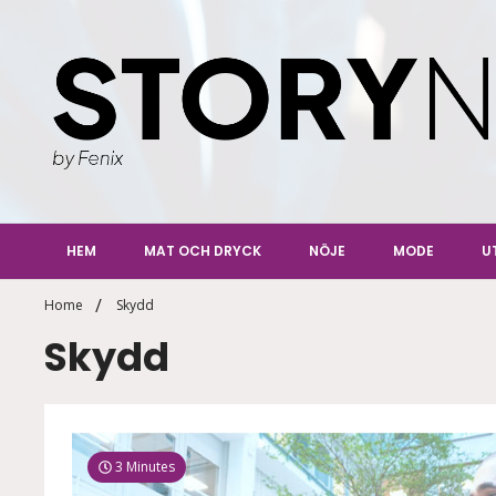
Skip
to
content
StoryN
By Fenix
HEM
MAT OCH DRYCK
NÖJE
MODE
U
Home
Skydd
Skydd
3 Minutes