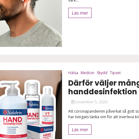
värk...
Läs mer
Hälsa
Medicin
Skydd
Tipset
Därför väljer mån
handdesinfektion
november 5, 2020
Att coronapandemin påverkat så gott som 
har tvingats tänka om för att överleva k
Läs mer