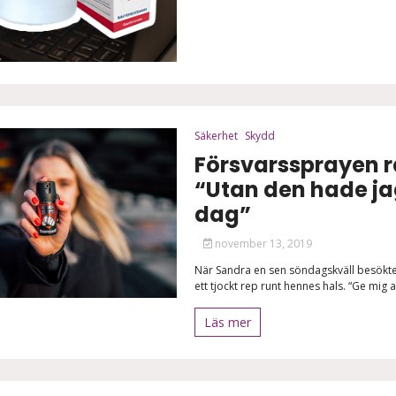
Säkerhet
Skydd
Försvarssprayen 
“Utan den hade jag 
dag”
november 13, 2019
När Sandra en sen söndagskväll besökt
ett tjockt rep runt hennes hals. “Ge mig 
Läs mer