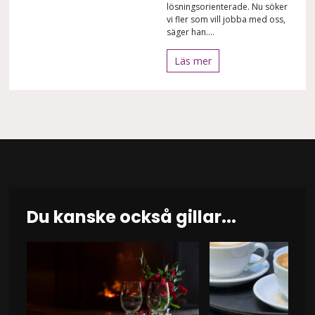
lösningsorienterade. Nu söker
vi fler som vill jobba med oss,
säger han....
Läs mer
Du kanske också gillar...