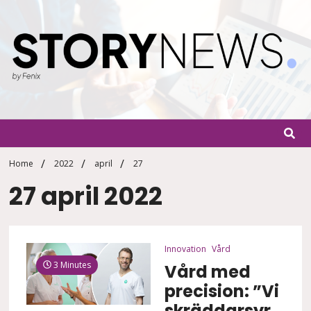
Skip
to
content
StoryN
By Fenix
Home
2022
april
27
27 april 2022
Innovation
Vård
3 Minutes
Vård med
precision: ”Vi
skräddarsyr