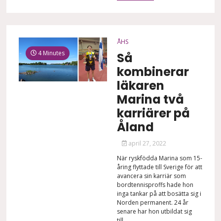
ÅHS
4 Minutes
Så
kombinerar
läkaren
Marina två
karriärer på
Åland
april 27, 2022
När ryskfödda Marina som 15-
åring flyttade till Sverige för att
avancera sin karriär som
bordtennisproffs hade hon
inga tankar på att bosätta sig i
Norden permanent. 24 år
senare har hon utbildat sig
till...