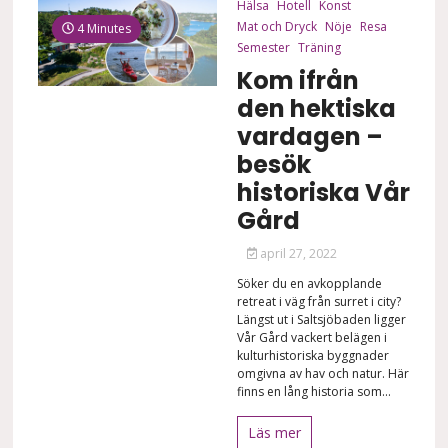
Hälsa
Hotell
Konst
Mat och Dryck
Nöje
Resa
4 Minutes
Semester
Träning
Kom ifrån
den hektiska
vardagen –
besök
historiska Vår
Gård
april 27, 2022
Söker du en avkopplande
retreat i väg från surret i city?
Längst ut i Saltsjöbaden ligger
Vår Gård vackert belägen i
kulturhistoriska byggnader
omgivna av hav och natur. Här
finns en lång historia som...
Läs mer