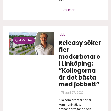
Läs mer
Jobb
4 Minutes
Releasy söker
fler
medarbetare
i Linköping:
”Kollegorna
är det bästa
med jobbet!”
april 27, 2022
Alla som arbetar här är
kommunikativa,
omhändertagande och