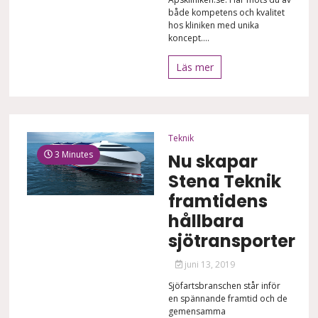
både kompetens och kvalitet
hos kliniken med unika
koncept....
Läs mer
Teknik
3 Minutes
Nu skapar
Stena Teknik
framtidens
hållbara
sjötransporter
juni 13, 2019
Sjöfartsbranschen står inför
en spännande framtid och de
gemensamma