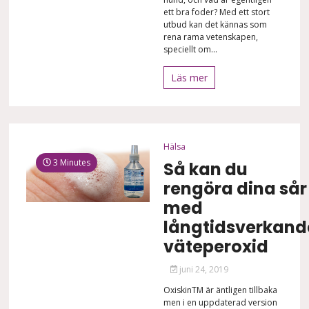
ett bra foder? Med ett stort
utbud kan det kännas som
rena rama vetenskapen,
speciellt om...
Läs mer
Hälsa
3 Minutes
Så kan du
rengöra dina sår
med
långtidsverkand
väteperoxid
juni 24, 2019
OxiskinTM är äntligen tillbaka
men i en uppdaterad version