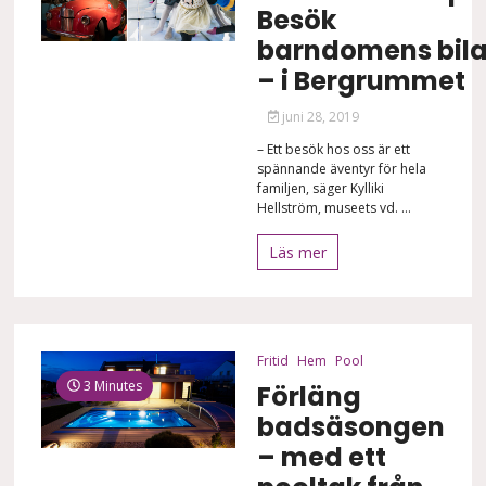
Besök
barndomens bila
– i Bergrummet
juni 28, 2019
– Ett besök hos oss är ett
spännande äventyr för hela
familjen, säger Kylliki
Hellström, museets vd. ...
Läs mer
Fritid
Hem
Pool
3 Minutes
Förläng
badsäsongen
– med ett