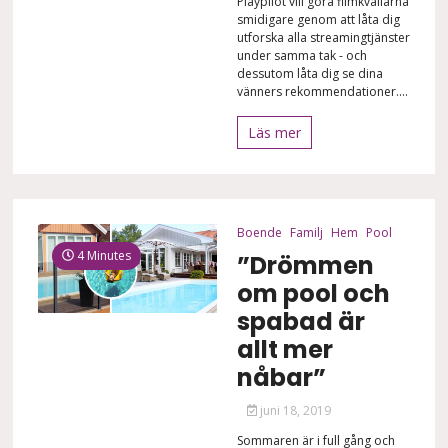
Playpilot vill göra filmkvällarna
smidigare genom att låta dig
utforska alla streamingtjänster
under samma tak - och
dessutom låta dig se dina
vänners rekommendationer....
Läs mer
Boende
Familj
Hem
Pool
4 Minutes
”Drömmen
om pool och
spabad är
allt mer
nåbar”
juni 18, 2019
Sommaren är i full gång och