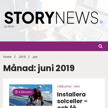
Skip
to
content
StoryN
By Fenix
Home
2019
juni
Månad: juni 2019
Hållbarhet
Hem
4 Minutes
Installera
solceller –
och få