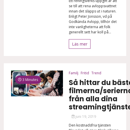
Ett reningsverks uppgift är att
se till att rena avloppsvattnet
innan det släpps ut i naturen.
Enligt Peter Jonsson, vd på
Godkända Avlopp, tillhör det
inte vanligheterna att folk
generellt sett har koll på...
Läs mer
Familj
Fritid
Trend
3 Minutes
Så hittar du bäst
filmerna/seriern
från alla dina
streamingtjänst
juni 19, 2019
Den kostnadsfria tjänsten