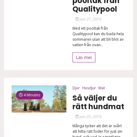
pooltak från
Qualitypool
juni 27, 2019
Med ett pooltak från
Qualitypool kan du bada hela
sommaren utan att bli blöt av
vatten från ovan...
Läs mer
Djur
Husdjur
Mat
4 Minutes
Så väljer du
rätt hundmat
juni 25, 2019
Många tycker att det är svårt
att hitta rätt foder för just sin
hund, och vad är egentligen