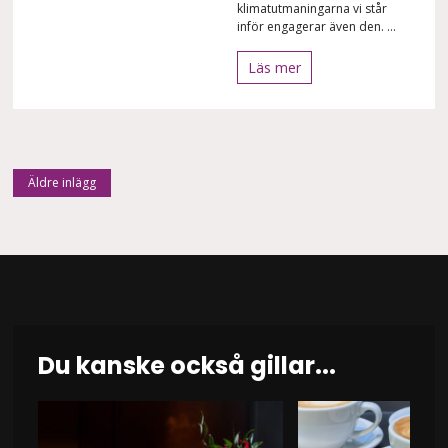
klimatutmaningarna vi står
inför engagerar även den. ...
Läs mer
Inläggsnavigering
Äldre inlägg
Du kanske också gillar...