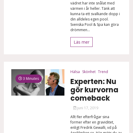
vädret har inte snålat med
värmen i år heller. Tänk att
kunna ta ett svalkande dopp i
din alldeles egen pool.
Svenska Pool & Spa kan göra
drömmen...
Läs mer
Hälsa
Skönhet
Trend
3 Minutes
Experten: Nu
gör kurvorna
comeback
juni 17, 2019
Allt fler efterfrågar sina
former efter en graviditet,
enligt Fredrik Gewalli, vd på
Apskliniken.se. Här möts du av