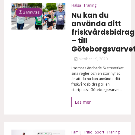
Hälsa
Träning
2 Minutes
Nu kan du
använda ditt
friskvårdsbidrag
– till
Göteborgsvarve
oktober 19, 2020
I somras ändrade Skatteverket
sina regler och en stor nyhet
är att du nu kan använda ditt
friskvårdsbidrag till en
startplats i Göteborgsvarvet...
Läs mer
Familj
Fritid
Sport
Träning