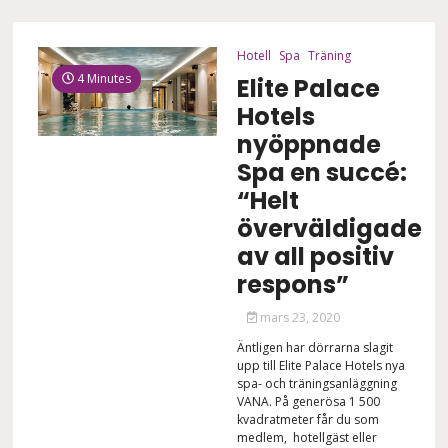
Hotell
Spa
Träning
4 Minutes
Elite Palace
Hotels
nyöppnade
Spa en succé:
“Helt
överväldigade
av all positiv
respons”
mars 23, 2020
Äntligen har dörrarna slagit
upp till Elite Palace Hotels nya
spa- och träningsanläggning
VANA. På generösa 1 500
kvadratmeter får du som
medlem, hotellgäst eller