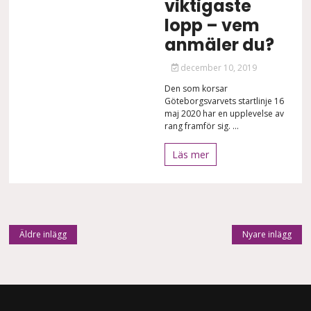
viktigaste
lopp – vem
anmäler du?
december 10, 2019
Den som korsar
Göteborgsvarvets startlinje 16
maj 2020 har en upplevelse av
rang framför sig. ...
Läs mer
Inläggsnavigering
Äldre inlägg
Nyare inlägg