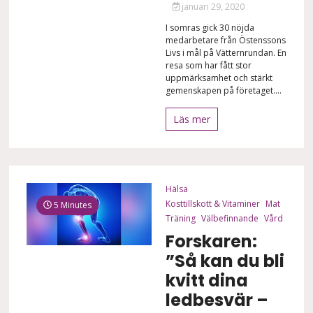
januari 29, 2020
I somras gick 30 nöjda
medarbetare från Östenssons
Livs i mål på Vätternrundan. En
resa som har fått stor
uppmärksamhet och stärkt
gemenskapen på företaget....
Läs mer
Hälsa
Kosttillskott & Vitaminer
Mat
5 Minutes
Träning
Välbefinnande
Vård
Forskaren:
”Så kan du bli
kvitt dina
ledbesvär –