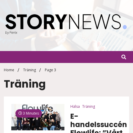
Skip
to
content
StoryN
By Fenix
Home
Träning
Page 3
Träning
Hälsa
Träning
3 Minutes
E-
handelssuccén
Flowlife: ”Vårt