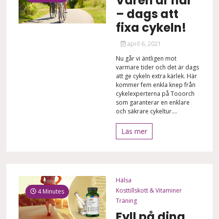
Våren är här
– dags att
fixa cykeln!
april 6, 2021
Nu går vi äntligen mot
varmare tider och det är dags
att ge cykeln extra kärlek. Här
kommer fem enkla knep från
cykelexperterna på Tooorch
som garanterar en enklare
och säkrare cykeltur....
Läs mer
Hälsa
Kosttillskott & Vitaminer
4 Minutes
Träning
Fyll på dina