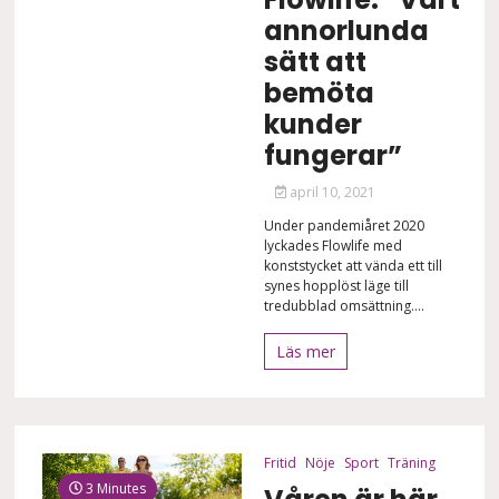
annorlunda
sätt att
bemöta
kunder
fungerar”
april 10, 2021
Under pandemiåret 2020
lyckades Flowlife med
konststycket att vända ett till
synes hopplöst läge till
tredubblad omsättning....
Läs mer
Fritid
Nöje
Sport
Träning
3 Minutes