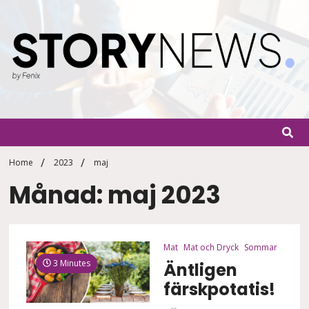
Skip
to
content
StoryN
By Fenix
Home
2023
maj
Månad: maj 2023
Mat
Mat och Dryck
Sommar
3 Minutes
Äntligen
färskpotatis!