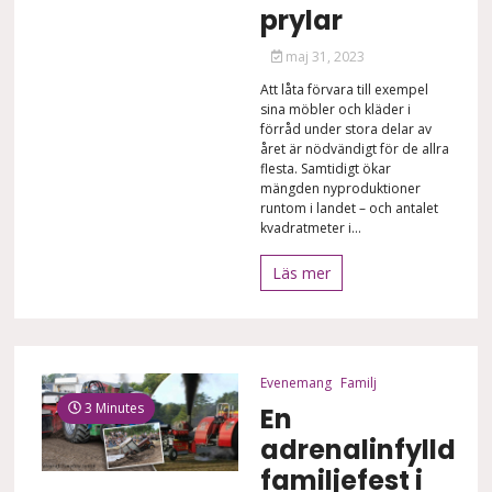
prylar
maj 31, 2023
Att låta förvara till exempel
sina möbler och kläder i
förråd under stora delar av
året är nödvändigt för de allra
flesta. Samtidigt ökar
mängden nyproduktioner
runtom i landet – och antalet
kvadratmeter i...
Läs mer
Evenemang
Familj
3 Minutes
En
adrenalinfylld
familjefest i