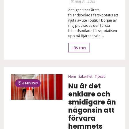
maj 31, 2023
Äntligen finns årets
frilandsodlade färskpotatis att
njuta av ute i butik! I början av
maj plockades den första
frilandsodlade färskpotatisen
upp på Bjärehalvön....
Läs mer
Hem
Säkerhet
Tipset
4 Minutes
Nu är det
enklare och
smidigare än
någonsin att
förvara
hemmets