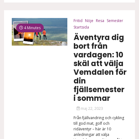
Fritid
Nöje
Resa
Semester
Startsida
4 Minutes
Äventyra dig
bort från
vardagen: 10
skäl att välja
Vemdalen för
din
fjällsemester
i sommar
maj 22, 2023
Från fjällvandring och cykling
till god mat, golf och
ridäventyr – här är 10
anledningar att välja