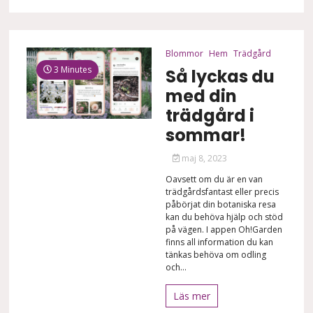
Blommor
Hem
Trädgård
3 Minutes
Så lyckas du
med din
trädgård i
sommar!
maj 8, 2023
Oavsett om du är en van
trädgårdsfantast eller precis
påbörjat din botaniska resa
kan du behöva hjälp och stöd
på vägen. I appen Oh!Garden
finns all information du kan
tänkas behöva om odling
och...
Läs mer