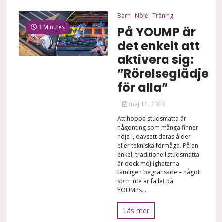
Barn
Nöje
Träning
3 Minutes
På YOUMP är
det enkelt att
aktivera sig:
”Rörelseglädje
för alla”
maj 11, 2023
Att hoppa studsmatta är
någonting som många finner
nöje i, oavsett deras ålder
eller tekniska förmåga. På en
enkel, traditionell studsmatta
är dock möjligheterna
tämligen begränsade – något
som inte är fallet på
YOUMPs...
Läs mer