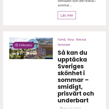
Vemdalen som ditt resmål i
sommar....
Läs mer
Familj
Resa
Retreat
Semester
4 Minutes
Så kan du
upptäcka
Sveriges
skönhet i
sommar –
smidigt,
prisvärt och
underbart
maj 19, 2023